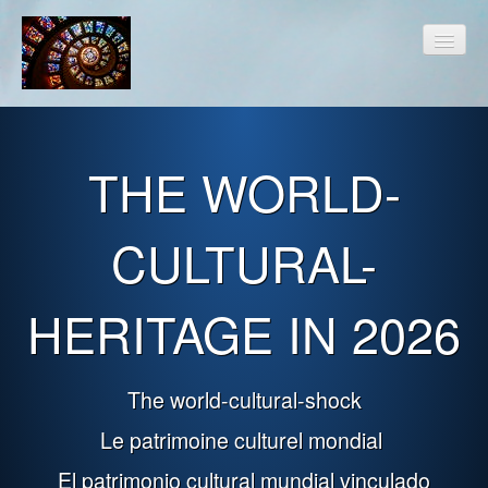
e
THE WORLD-
Roundup OF HOMEPAGES
Front-Page
CULTURAL-
Link-Page I.
Link-Page II.
HERITAGE IN 2026
Link-Page III.
..
International Fair Trade
Contact
The world-cultural-shock
.
Le patrimoine culturel mondial
El patrimonio cultural mundial vinculado