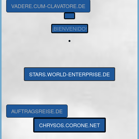
VADERE.CUM-CLAVATORE.DE
¡BIENVENIDO!
STARS.WORLD-ENTERPRISE.DE
AUFTRAGSREISE.DE
CHRYSOS.CORONE.NET